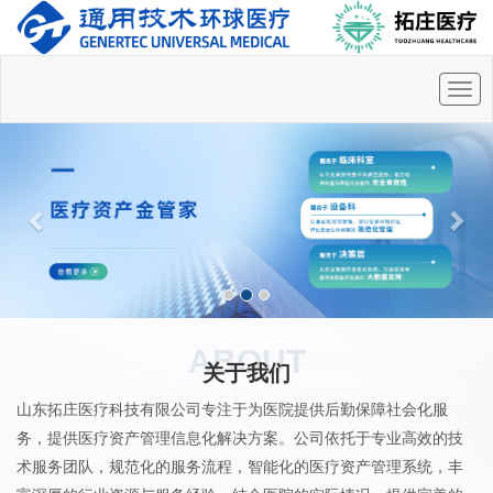
Togg
navi
Previous
Nex
ABOUT
关于我们
山东拓庄医疗科技有限公司专注于为医院提供后勤保障社会化服
务，提供医疗资产管理信息化解决方案。公司依托于专业高效的技
术服务团队，规范化的服务流程，智能化的医疗资产管理系统，丰